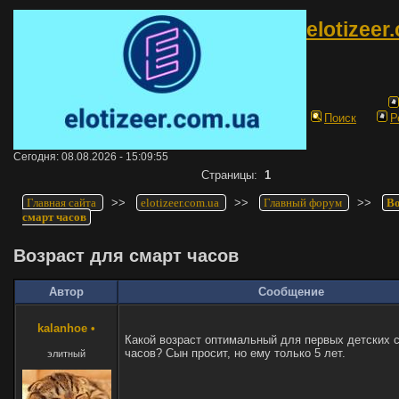
elotizeer
Поиск
Р
Сегодня: 08.08.2026 - 15:09:55
Страницы:
1
Главная сайта
>>
elotizeer.com.ua
>>
Главный форум
>>
Во
смарт часов
Возраст для смарт часов
Автор
Сообщение
kalanhoe
•
Какой возраст оптимальный для первых детских 
часов? Сын просит, но ему только 5 лет.
элитный