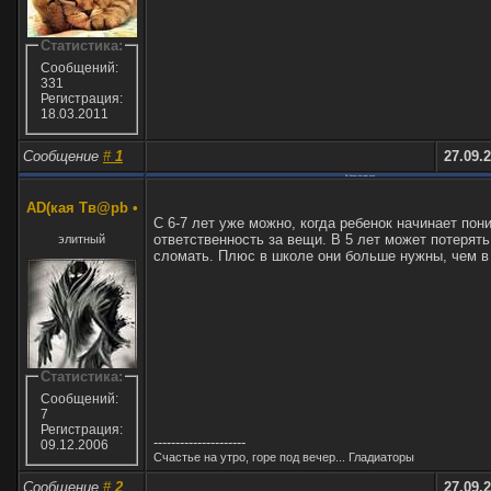
Статистика:
Сообщений:
331
Регистрация:
18.03.2011
Сообщение
#
1
27.09.2
RE: Возраст для смарт часов
AD(кая Тв@рb
•
С 6-7 лет уже можно, когда ребенок начинает пон
ответственность за вещи. В 5 лет может потерять
элитный
сломать. Плюс в школе они больше нужны, чем в
Статистика:
Сообщений:
7
Регистрация:
---------------------
09.12.2006
Счастье на утро, горе под вечер... Гладиаторы
Сообщение
#
2
27.09.2