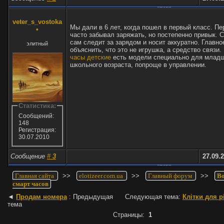
RE: Возраст для смарт часов
veter_s_vostoka
Мы дали в 6 лет, когда пошел в первый класс. П
•
часто забывал заряжать, но постепенно привык. 
сам следит за зарядом и носит аккуратно. Главно
элитный
объяснить, что это не игрушка, а средство связи.
часы детские
есть модели специально для млад
школьного возраста, попроще в управлении.
Статистика:
Сообщений:
148
Регистрация:
30.07.2010
Сообщение
#
3
27.09.2
RE: Возраст для смарт часов
Главная сайта
>>
elotizeer.com.ua
>>
Главный форум
>>
Во
смарт часов
◄
Продам номера
: Предыдущая
Следующая тема:
Клітки для р
тема
Страницы:
1