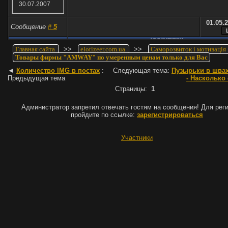
30.07.2007
01.05.2
Сообщение
#
5
RE: Товары фирмы "AMWAY" по умеренным ценам только для Вас
Главная сайта
>>
elotizeer.com.ua
>>
Саморозвиток і мотивація
Товары фирмы "AMWAY" по умеренным ценам только для Вас
◄
Количество IMG в постах
:
Следующая тема:
Пузырьки в шва
Предыдущая тема
- Насколько
Страницы:
1
Администратор запретил отвечать гостям на сообщения! Для рег
пройдите по ссылке:
зарегистрироваться
Участники