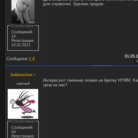
для справочки. Удачних продаж
Статистика:
Сообщений:
10
Регистрация:
24.02.2011
01.05.2
Сообщение
#
4
RE: Товары фирмы "AMWAY" по умеренным ценам только для Вас
kukarachas
•
Интересуют сменные лезвия на бритву HYMM. Как
элитный
цена на них?
Статистика:
Сообщений:
43
Регистрация: