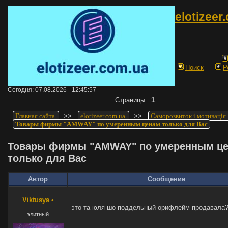
elotizeer
Поиск
Р
Сегодня: 07.08.2026 - 12:45:57
Страницы:
1
Главная сайта
>>
elotizeer.com.ua
>>
Саморозвиток і мотивація
Товары фирмы "AMWAY" по умеренным ценам только для Вас
Товары фирмы "AMWAY" по умеренным ц
только для Вас
Автор
Сообщение
Viktusya
•
это та юля шо поддельный орифлейм продавала
элитный