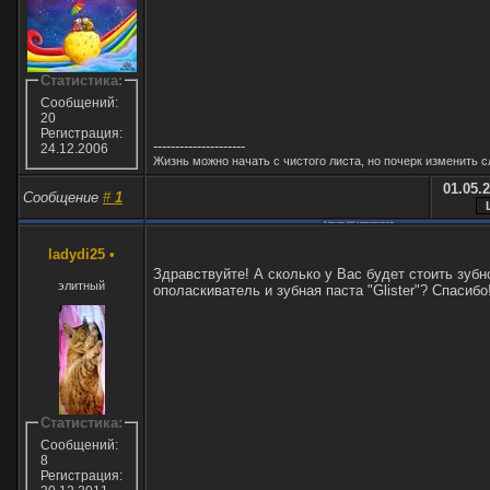
Статистика:
Сообщений:
20
Регистрация:
---------------------
24.12.2006
Жизнь можно начать с чистого листа, но почерк изменить с
01.05.2
Сообщение
#
1
RE: Товары фирмы "AMWAY" по умеренным ценам только для Вас
ladydi25
•
Здравствуйте! А сколько у Вас будет стоить зубн
элитный
ополаскиватель и зубная паста "Glister"? Спасибо
Статистика:
Сообщений:
8
Регистрация: