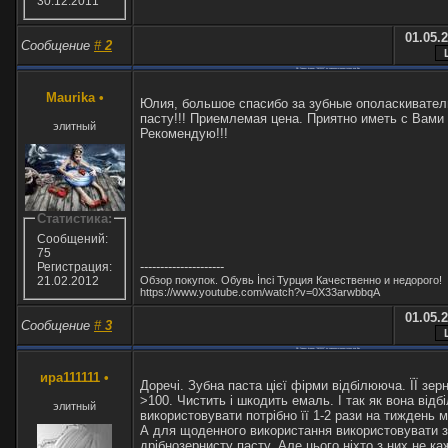
30.12.2011
01.05.2
Сообщение
#
2
RE: Товары фирмы "AMWAY" по умеренным ценам только для Вас
Maurika
•
Юлия, большое спасибо за зубные ополаскивател
пасту!!! Приемлемая цена. Приятно иметь с Вами
элитный
Рекомендую!!!
Статистика:
Сообщений:
75
---------------------
Регистрация:
Обзор покупок. Обувь İnci Турция Качественно и недорого!
21.02.2012
https://www.youtube.com/watch?v=0X33arwbbqA
01.05.2
Сообщение
#
3
RE: Товары фирмы "AMWAY" по умеренным ценам только для Вас
ира111111
•
Доречі. Зубна паста цієї фірми відбілююча. ЇЇ зер
>100. Чистить і шкодить емаль. І так як вона відб
элитный
використовувати потрібно її 1-2 рази на тиждень 
А для щоденного використання використовувати 
дрібнозернисту пасту. Але цього ніхто з них не ка