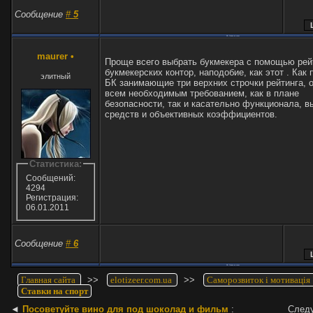
Сообщение
#
5
RE: Ставки на спорт
maurer
•
Проще всего выбрать букмекера с помощью рей
букмекерских контор, наподобие, как этот . Как 
элитный
БК занимающие три верхних строчки рейтинга, 
всем необходимым требованием, как в плане
безопасности, так и касательно функционала, в
средств и объективных коэффициентов.
Статистика:
Сообщений:
4294
Регистрация:
06.01.2011
Сообщение
#
6
RE: Ставки на спорт
Главная сайта
>>
elotizeer.com.ua
>>
Саморозвиток і мотивація
Ставки на спорт
◄
Посоветуйте вино для под шоколад и фильм
:
След