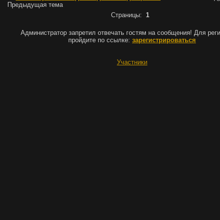
Предыдущая тема
Страницы:
1
Администратор запретил отвечать гостям на сообщения! Для рег
пройдите по ссылке:
зарегистрироваться
Участники