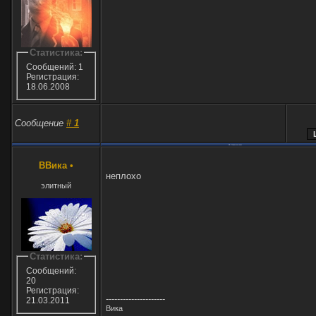
Статистика:
Сообщений: 1
Регистрация:
18.06.2008
Сообщение
#
1
RE: Ставки на спорт
ВВика
•
неплохо
элитный
Статистика:
Сообщений:
20
Регистрация:
---------------------
21.03.2011
Вика